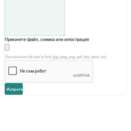
Прикачете файл, снимка или илюстрация
The maximum file size is 5mb (jpg, jpeg, png, pdf, doc, docx, xls)