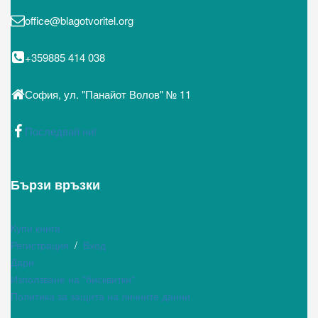
office@blagotvoritel.org
+359885 414 038
София, ул. "Панайот Волов" № 11
Последвай ни!
Бързи връзки
Купи книга
Регистрация
/
Вход
Дари
Използване на "бисквитки"
Политика за защита на личните данни