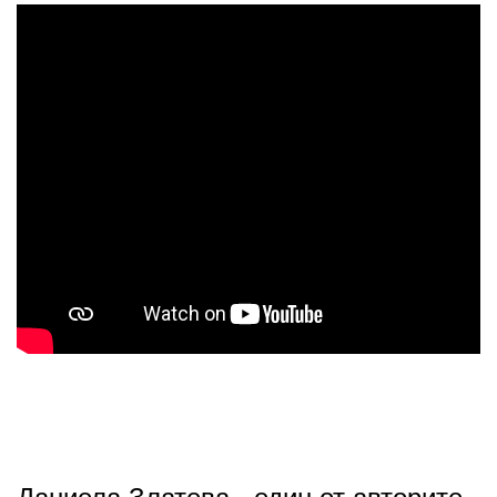
Даниела Златева - един от авторите