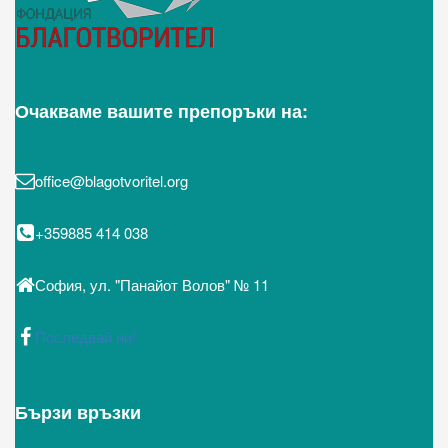
Очакваме вашите препоръки на:
office@blagotvoritel.org
+359885 414 038
София, ул. "Панайот Волов" № 11
Последвай ни!
Бързи връзки