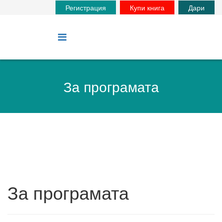
Регистрация
Купи книга
Дари
За програмата
За програмата