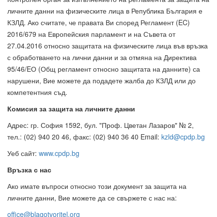
личните данни на физическите лица в Република България е
КЗЛД. Ако считате, че правата Ви според Регламент (EC)
2016/679 на Европейския парламент и на Съвета от
27.04.2016 относно защитата на физическите лица във връзка
с обработването на лични данни и за отмяна на Директива
95/46/EО (Общ регламент относно защитата на данните) са
нарушени, Вие можете да подадете жалба до КЗЛД или до
компетентния съд.
Комисия за защита на личните данни
Адрес: гр. София 1592, бул. "Проф. Цветан Лазаров" № 2,
тел.: (02) 940 20 46, факс: (02) 940 36 40 Email:
kzld@cpdp.bg
Уеб сайт:
www.cpdp.bg
Връзка с нас
Ако имате въпроси относно този документ за защита на
личните данни, Вие можете да се свържете с нас на:
office@blagotvoritel.org