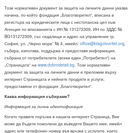
Този нормативен документ за защита на личните данни указва
начина, по-който фондация „Благотворител“, вписана в
регистъра на юридическите лица с нестопанска цел към
Агенция по вписванията с ИН № 131272309, ИН по ЗДДС №
BG131272309, със седалище и адрес на управление гр.
София, ул. „Черно море” № 4, имейл:
office@blagotvoritel.org
,
събира, използва, поддържа и предоставя информация,
събрана от потребителите (всеки един „Потребител“) на
„Страницата“ на
www.dobrodeteli.bg
. Този нормативен
документ за защита на личните данни е приложим върху
интернет Страницата и нейните продукти и услуги,
предоставяни от фондация „Благотворител“.
Каква информация събираме?
Информация за лична идентификация
Когато правите поръчка в нашата интернет Страница, Вие
може да бъдете помолени да въведете Вашето име, имейл
адрес или телефонен номер във връзка с услугите, които