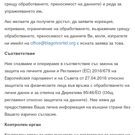
срещу обработването, преносимост на данните) и реда за
упражняването им
.
Ако желаете да получите достъп, да заявите корекция,
изтриване, ограничение на обработването, възражение срещу
обработването, преносимост на данните Ви, моля, изпратете
ни имейл на
office@blagotvoritel.org
с ясната заявка за това.
Съответствие
Ние спазваме и оперираме в съответствие със закона за
защита на личните данни и Регламент (EC) 2016/679 на
Европейския парламент и на Съвета от 27.04.2016 относно
защитата на физическите лица във връзка с обработването на
лични данни и за отмяна на Директива 95/46/EО (Общ
регламент относно защитата на данните). Ние няма да
предоставяме Ваша лична информация на външни страни без
Вашето изрично съгласие.
Контролен орган
Контролен орган за изпълнението на регламента за защита на