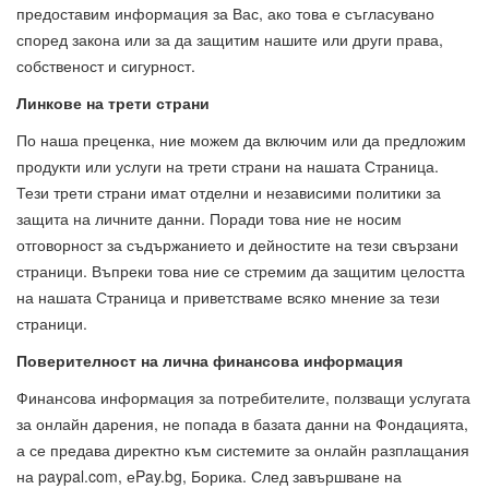
предоставим информация за Вас, ако това е съгласувано
според закона или за да защитим нашите или други права,
собственост и сигурност.
Линкове на трети страни
По наша преценка, ние можем да включим или да предложим
продукти или услуги на трети страни на нашата Страница.
Тези трети страни имат отделни и независими политики за
защита на личните данни. Поради това ние не носим
отговорност за съдържанието и дейностите на тези свързани
страници. Въпреки това ние се стремим да защитим целостта
на нашата Страница и приветстваме всяко мнение за тези
страници.
Поверителност на лична финансова информация
Финансова информация за потребителите, ползващи услугата
за онлайн дарения, не попада в базата данни на Фондацията,
а се предава директно към системите за онлайн разплащания
на paypal.com, еPay.bg, Борика. След завършване на