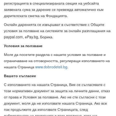
регистрацията в специализираната секция на уебсайта
заявената сума за дарение се превежда автоматично към
дарителската сметка на Фондацията.
Онлайн даренията се извършват в съответствие с Общите
условия за ползване на системите за онлайн разплащания на
paypal.com, еPay.bg, Борика.
Условия за ползване
Моля да посетите раздела с нашите условия за ползване и
ограничаване на отговорността, регулиращи използването на
нашата Страница
www.dobrodeteli.bg
.
Вашето съгласие
С използването на нашата Страница, Вие се съгласявате с
този нормативен документ за защита на личните данни, отказ
от права и Условия за ползване. Ако не сте съгласни с този
документ, моля да не използвате нашата Страница. Ако все
пак продължите да използвате Страницата, след
публикуването на промените в този документ, това ще