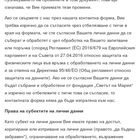
означава, че Вие приемате тези промени.
Ако се свържете с нас през нашата контактна форма, Вие
трябва изрично да се съгласите чрез отбелязване с тигче в
края на формата, че сте съгласни Вашите лични данни да се
съберат и обработят с цел обработка на Вашето запитване
или поръчка (според Регламент (EC) 2016/679 на Европейския
парламент и на Съвета от 27.04.2016 относно защитата на
физическите лица във връзка с обработването на лични данни
и за отмяна на Директива 95/46/EО (Общ регламент относно
защитата на данните). Ако не се съгласни Вашите данни да
бъдат събрани и обработени от фондация „Светът на Мария“
и изрично не отбележите с тигче това си съгласие, то
контактната форма няма да бъде изпратена към нас.
Права на субектите на лични данни
Като субект на лични данни Вие имате право на достъп,
коригиране или изтриване на лични данни (правото „да бъдеш
забравен“), ограничаване на обработването, възражение