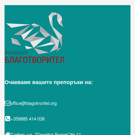
Очакваме вашите препоръки на:
office@blagotvoritel.org
+359885 414 038
София, ул. "Панайот Волов" № 11