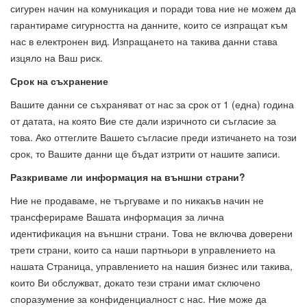
сигурен начин на комуникация и поради това ние не можем да
гарантираме сигурността на данните, които се изпращат към
нас в електронен вид. Изпращането на такива данни става
изцяло на Ваш риск.
Срок на съхранение
Вашите данни се съхраняват от нас за срок от 1 (една) година
от датата, на която Вие сте дали изричното си съгласие за
това. Ако оттеглите Вашето съгласие преди изтичането на този
срок, то Вашите данни ще бъдат изтрити от нашите записи.
Разкриваме ли информация на външни страни?
Ние не продаваме, не търгуваме и по никакъв начин не
трансферираме Вашата информация за лична
идентификация на външни страни. Това не включва доверени
трети страни, които са наши партньори в управлението на
нашата Страница, управлението на нашия бизнес или такива,
които Ви обслужват, докато тези страни имат сключено
споразумение за конфиденциалност с нас. Ние може да